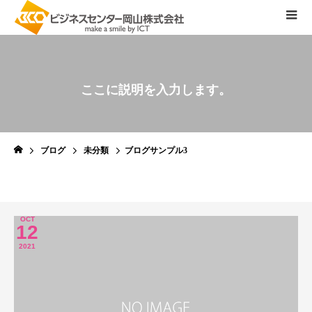
こ
こ
に
説
明
を
入
力
し
ま
す
。
ブログ
未分類
ブログサンプル3
OCT
12
2021