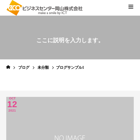
こ
こ
に
説
明
を
入
力
し
ま
す
。
ブログ
未分類
ブログサンプル1
OCT
12
2021