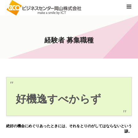
経
験
者
募
集
職
種
好機逸すべからず
絶好の機会にめぐりあったときには、それをとりのがしてはならないという
諺。