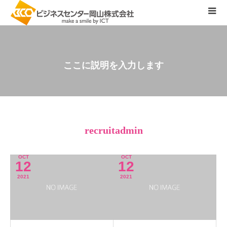
こ
こ
に
説
明
を
入
力
し
ま
す
。
recruitadmin
OCT
OCT
12
12
2021
2021