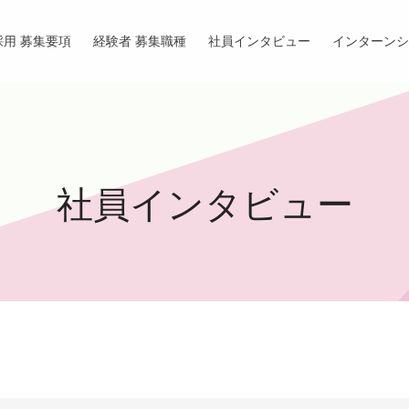
採用 募集要項
経験者 募集職種
社員インタビュー
インターンシ
社
員
イ
ン
タ
ビ
ュ
ー